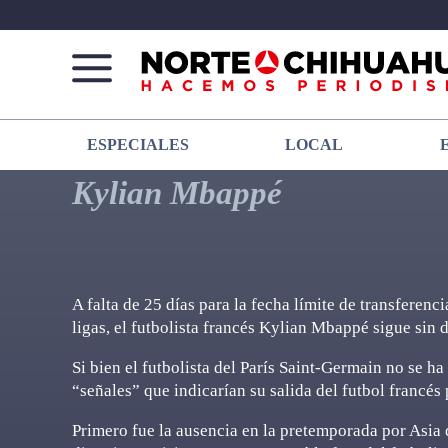
Norte
Más
ESPECIALES
LOCAL
De
que
Chihuahua
noticias,
Kylian Mbappé
hacemos periodismo
A falta de 25 días para la fecha límite de transferen
ligas, el futbolista francés Kylian Mbappé sigue sin 
Si bien el futbolista del París Saint-Germain no se h
“señales” que indicarían su salida del futbol francés 
Primero fue la ausencia en la pretemporada por Asia 