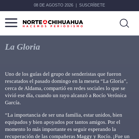
08 DE AGOSTO 2026
SUSCRÍBETE
Norte
Más
De
que
La Gloria
Chihuahua
noticias,
hacemos periodismo
Uno de los guías del grupo de senderistas que fueron
rescatados el pasado domingo en la meseta “La Gloria”,
cerca de Aldama, compartió en redes sociales lo que se
vivió ese día, cuando un rayo alcanzó a Rocío Verónica
García.
“La importancia de ser una familia, estar unidos, bien
equipados y bien apoyados por tantos amigos. Por el
momento lo más importante es seguir esperando la
recuperación de las compañeras Maggy y Rocío. ¡Fue un