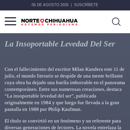
06 DE AGOSTO 2026
SUSCRÍBETE
Norte
Más
De
que
La Insoportable Levedad Del Ser
Chihuahua
noticias,
hacemos periodismo
Con el fallecimiento del escritor Milan Kundera este 11 de
julio, el mundo literario se despide de una mente brillante
cuya obra ha dejado una huella imborrable en el panorama
contemporáneo. Entre sus numerosas creaciones, destaca
“La insoportable levedad del ser”, publicada
originalmente en 1984 y que luego fue llevada a la gran
pantalla en 1988 por Philip Kaufman.
El título se convirtió en un fenómeno y un referente para
diversas generaciones de lectores. La novela entrelaza la