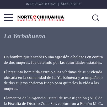
07 DE AGOSTO 2026
SUSCRÍBETE
Norte
Más
De
que
La Yerbabuena
Chihuahua
noticias,
hacemos periodismo
Un hombre que encabezó una agresión a balazos en contra
de dos mujeres, fue detenido por las autoridades estatales.
El presunto homicida extrajo a las víctimas de su vivienda
ubicada en la comunidad de La Yerbabuena y acompañado
de dos sujetos abrieron fuego para quitarles la vida a las
mujeres.
Elementos de la Agencia Estatal de Investigación (AEI) de
la Fiscalía de Distrito Zona Sur, capturaron a Ramón M. C.,