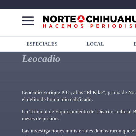
Norte
Más
ESPECIALES
LOCAL
De
que
Chihuahua
noticias,
Leocadio
hacemos periodismo
Leocadio Enrique P. G., alias “El Kike”, primo de Nori
el delito de homicidio calificado.
Un Tribunal de Enjuiciamiento del Distrito Judicial B
meses de prisión.
Las investigaciones ministeriales demostraron que el 