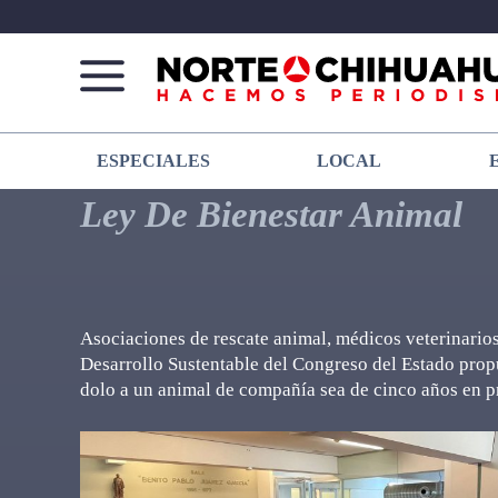
Norte
Más
ESPECIALES
LOCAL
De
que
Chihuahua
noticias,
Ley De Bienestar Animal
hacemos periodismo
Asociaciones de rescate animal, médicos veterinario
Desarrollo Sustentable del Congreso del Estado propu
dolo a un animal de compañía sea de cinco años en pr