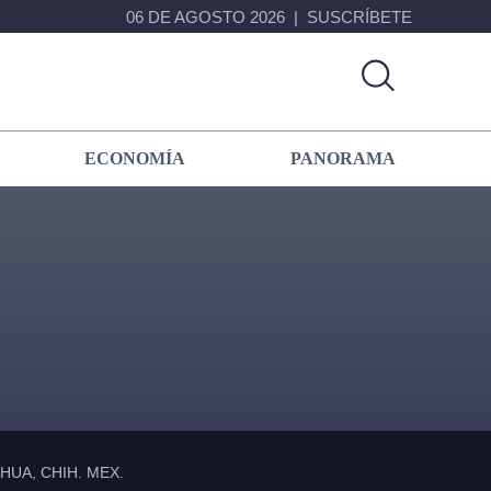
06 DE AGOSTO 2026
SUSCRÍBETE
ECONOMÍA
PANORAMA
Primary
Sidebar
UA, CHIH. MEX.