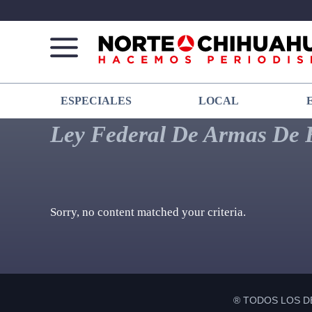
Norte
Más
ESPECIALES
LOCAL
De
que
Chihuahua
noticias,
Ley Federal De Armas De 
hacemos periodismo
Sorry, no content matched your criteria.
® TODOS LOS D