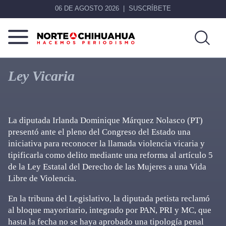
06 DE AGOSTO 2026
SUSCRÍBETE
Norte
Más
De
que
Ley Vicaria
Chihuahua
noticias,
hacemos periodismo
La diputada Irlanda Dominique Márquez Nolasco (PT)
presentó ante el pleno del Congreso del Estado una
iniciativa para reconocer la llamada violencia vicaria y
tipificarla como delito mediante una reforma al artículo 5
de la Ley Estatal del Derecho de las Mujeres a una Vida
Libre de Violencia.
En la tribuna del Legislativo, la diputada petista reclamó
al bloque mayoritario, integrado por PAN, PRI y MC, que
hasta la fecha no se haya aprobado una tipología penal