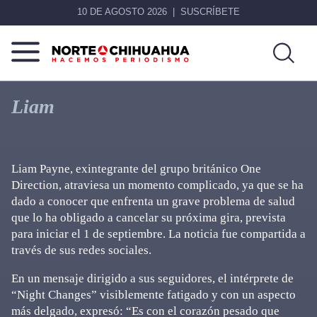
10 DE AGOSTO 2026
SUSCRÍBETE
Norte
Más
De
que
Liam
Chihuahua
noticias,
hacemos periodismo
Liam Payne, exintegrante del grupo británico One
Direction, atraviesa un momento complicado, ya que se ha
dado a conocer que enfrenta un grave problema de salud
que lo ha obligado a cancelar su próxima gira, prevista
para iniciar el 1 de septiembre. La noticia fue compartida a
través de sus redes sociales.
En un mensaje dirigido a sus seguidores, el intérprete de
“Night Changes” visiblemente fatigado y con un aspecto
más delgado, expresó: “Es con el corazón pesado que