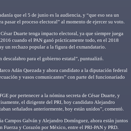
anía que el 5 de junio es la audiencia, y “que eso sea un
ra pasar el proceso electoral” al momento de ejercer su voto.
 César Duarte tenga impacto electoral, ya que siempre juega
l 2016 cuando el PAN ganó prácticamente todo, en el 2018
y un rechazo popular a la figura del exmandatario.
n descalabro para el gobierno estatal”, puntualizó.
Marco Adán Quezada y ahora candidato a la diputación federal
 ecuación y vasos comunicantes” con parte del funcionariado
GE por pertenecer a la nómina secreta de César Duarte, y
cisamente, el dirigente del PRI, hoy candidato Alejandro
taban señalados anteriormente, hoy están unidos”, comentó.
ia Campos Galván y Alejandro Domínguez, ahora están juntos
ón Fuerza y Corazón por México, entre el PRI-PAN y PRD.