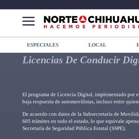
Norte
Más
ESPECIALES
LOCAL
De
que
Chihuahua
noticias,
Licencias De Conducir Digi
hacemos periodismo
El programa de Licencia Digital, implementado por el
baja respuesta de automovilistas, incluso entre quien
De acuerdo con datos de la Subsecretaría de Movilida
605 trámites en todo el estado, lo que equivale apenas 
Secretaría de Seguridad Pública Estatal (SSPE).