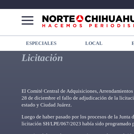
Norte
Más
ESPECIALES
LOCAL
De
que
Chihuahua
noticias,
Licitación
hacemos periodismo
El Comité Central de Adquisiciones, Arrendamientos y
28 de diciembre el fallo de adjudicación de la licitac
estado y Ciudad Juárez.
Luego de haber pasado por los procesos de la Junta de
licitación SH/LPE/067/2023 había sido programado pa