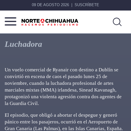
09 DE AGOSTO 2026
SUSCRÍBETE
Norte
Más
De
que
Luchadora
Chihuahua
noticias,
hacemos periodismo
Un vuelo comercial de Ryanair con destino a Dublín se
convirtió en escena de caos el pasado lunes 25 de
noviembre, cuando la luchadora profesional de artes
marciales mixtas (MMA) irlandesa, Sinead Kavanagh,
protagonizó una violenta agresión contra dos agentes de
la Guardia Civil.
El episodio, que obligó a abortar el despegue y generó
pánico entre los pasajeros, ocurrió en el Aeropuerto de
Gran Canaria (Las Palmas), en las Islas Canarias, España.