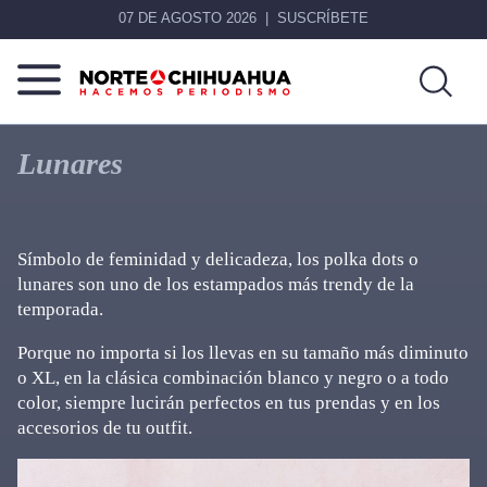
07 DE AGOSTO 2026
SUSCRÍBETE
Norte
Más
De
que
Lunares
Chihuahua
noticias,
hacemos periodismo
Símbolo de feminidad y delicadeza, los polka dots o
lunares son uno de los estampados más trendy de la
temporada.
Porque no importa si los llevas en su tamaño más diminuto
o XL, en la clásica combinación blanco y negro o a todo
color, siempre lucirán perfectos en tus prendas y en los
accesorios de tu outfit.