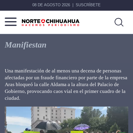
08 DE AGOSTO 2026
SUSCRÍBETE
Norte
Más
De
que
Manifiestan
Chihuahua
noticias,
hacemos periodismo
Una manifestación de al menos una decena de personas
afectadas por un fraude financiero por parte de la empresa
Aras bloqueó la calle Aldama a la altura del Palacio de
Gobierno, provocando caos vial en el primer cuadro de la
ciudad.