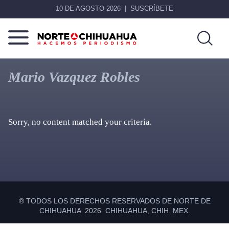
10 DE AGOSTO 2026
SUSCRÍBETE
Norte
Más
De
que
Mario Vazquez Robles
Chihuahua
noticias,
hacemos periodismo
Sorry, no content matched your criteria.
Primary
Sidebar
® TODOS LOS DERECHOS RESERVADOS DE NORTE DE
CHIHUAHUA 2026 CHIHUAHUA, CHIH. MEX.