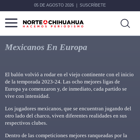
05 DE AGOSTO 2026
SUSCRÍBETE
Norte
Más
De
que
Mexicanos En Europa
Chihuahua
noticias,
hacemos periodismo
El balón volvió a rodar en el viejo continente con el inicio
de la temporada 2023-24. Las ocho mejores ligas de
Europa ya comenzaron y, de inmediato, cada partido se
vive con intensidad.
Los jugadores mexicanos, que se encuentran jugando del
otro lado del charco, viven diferentes realidades en sus
respectivos clubes.
Dentro de las competiciones mejores ranqueadas por la