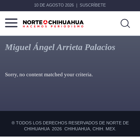
10 DE AGOSTO 2026
SUSCRÍBETE
Norte
Más
De
que
Miguel Ángel Arrieta Palacios
Chihuahua
noticias,
hacemos periodismo
Sorry, no content matched your criteria.
Primary
Sidebar
® TODOS LOS DERECHOS RESERVADOS DE NORTE DE
CHIHUAHUA 2026 CHIHUAHUA, CHIH. MEX.