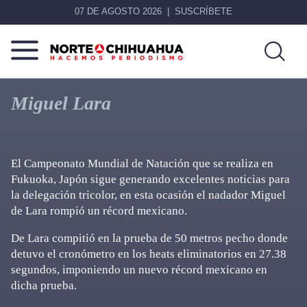
07 DE AGOSTO 2026
SUSCRÍBETE
Norte
Más
De
que
Miguel Lara
Chihuahua
noticias,
hacemos periodismo
El Campeonato Mundial de Natación que se realiza en
Fukuoka, Japón sigue generando excelentes noticias para
la delegación tricolor, en esta ocasión el nadador Miguel
de Lara rompió un récord mexicano.
De Lara compitió en la prueba de 50 metros pecho donde
detuvo el cronómetro en los heats eliminatorios en 27.38
segundos, imponiendo un nuevo récord mexicano en
dicha prueba.