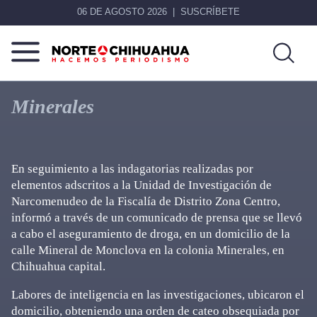
06 DE AGOSTO 2026
SUSCRÍBETE
Norte
Más
De
que
Minerales
Chihuahua
noticias,
hacemos periodismo
En seguimiento a las indagatorias realizadas por
elementos adscritos a la Unidad de Investigación de
Narcomenudeo de la Fiscalía de Distrito Zona Centro,
informó a través de un comunicado de prensa que se llevó
a cabo el aseguramiento de droga, en un domicilio de la
calle Mineral de Monclova en la colonia Minerales, en
Chihuahua capital.
Labores de inteligencia en las investigaciones, ubicaron el
domicilio, obteniendo una orden de cateo obsequiada por