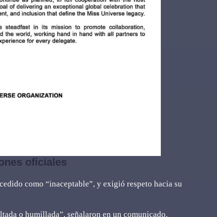
ones oficiales
cedido como “inaceptable”, y exigió respeto hacia su
ltada o humillada”, señalaron en un comunicado.