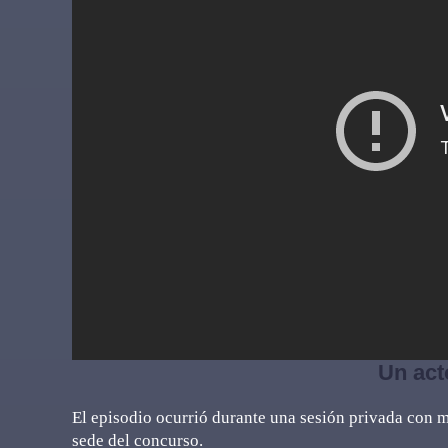
Un act
El episodio ocurrió durante una sesión privada con m
sede del concurso.