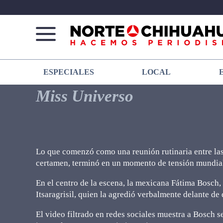
Norte
Más
ESPECIALES
LOCAL
De
que
Chihuahua
noticias,
Miss Universo
hacemos periodismo
Lo que comenzó como una reunión rutinaria entre las
certamen, terminó en un momento de tensión mundial
En el centro de la escena, la mexicana Fátima Bosch
Itsaragrisil, quien la agredió verbalmente delante de
El video filtrado en redes sociales muestra a Bosch s