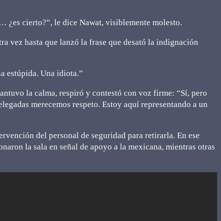
… ¿es cierto?”, le dice Nawat, visiblemente molesto.
tra vez hasta que lanzó la frase que desató la indignación
na estúpida. Una idiota.”
ntuvo la calma, respiró y contestó con voz firme: “Sí, pero
delegadas merecemos respeto. Estoy aquí representando a un
ervención del personal de seguridad para retirarla. En ese
naron la sala en señal de apoyo a la mexicana, mientras otras