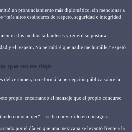
emitió un pronunciamiento más diplomático, sin mencionar a
“más altos estándares de respeto, seguridad e integridad
emente a los medios tailandeses y reiteró su postura.
idad y el respeto. No permitiré que nadie me humille,” espetó
a que no se dejó
les del certamen, transformó la percepción pública sobre la
speto propio, encarnando el mensaje que el propio concurso
petando como mujer”— se ha convertido en consigna.
rcado por el día en que una mexicana se levantó frente a la