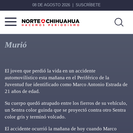
08 DE AGOSTO 2026
SUSCRÍBETE
Norte
Más
De
que
Murió
Chihuahua
noticias,
hacemos periodismo
El joven que perdió la vida en un accidente
automovilístico esta mañana en el Periférico de la
Juventud fue identificado como Marco Antonio Estrada de
21 años de edad.
Su cuerpo quedó atrapado entre los fierros de su vehículo,
un Sentra color guinda que se proyectó contra otro Sentra
color gris y terminó volcado.
El accidente ocurrió la mañana de hoy cuando Marco