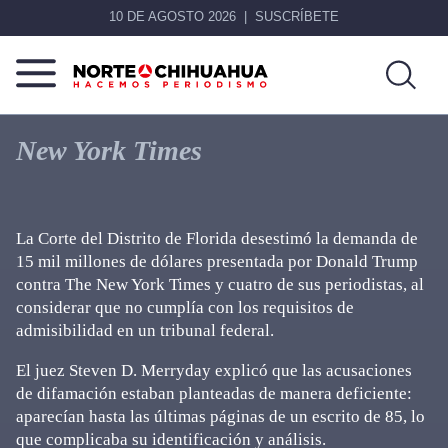
10 DE AGOSTO 2026
SUSCRÍBETE
Norte
Más
De
que
New York Times
Chihuahua
noticias,
hacemos periodismo
La Corte del Distrito de Florida desestimó la demanda de
15 mil millones de dólares presentada por Donald Trump
contra The New York Times y cuatro de sus periodistas, al
considerar que no cumplía con los requisitos de
admisibilidad en un tribunal federal.
El juez Steven D. Merryday explicó que las acusaciones
de difamación estaban planteadas de manera deficiente:
aparecían hasta las últimas páginas de un escrito de 85, lo
que complicaba su identificación y análisis.