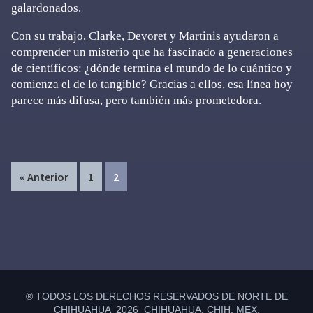
galardonados.
Con su trabajo, Clarke, Devoret y Martinis ayudaron a
comprender un misterio que ha fascinado a generaciones
de científicos: ¿dónde termina el mundo de lo cuántico y
comienza el de lo tangible? Gracias a ellos, esa línea hoy
parece más difusa, pero también más prometedora.
Page
Page
« Anterior
1
2
Primary
Sidebar
® TODOS LOS DERECHOS RESERVADOS DE NORTE DE
CHIHUAHUA 2026 CHIHUAHUA, CHIH. MEX.