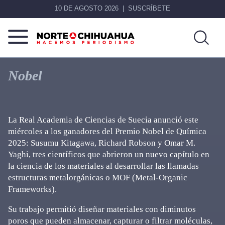
10 DE AGOSTO 2026
SUSCRÍBETE
Norte
Más
De
que
Nobel
Chihuahua
noticias,
hacemos periodismo
La Real Academia de Ciencias de Suecia anunció este
miércoles a los ganadores del Premio Nobel de Química
2025: Susumu Kitagawa, Richard Robson y Omar M.
Yaghi, tres científicos que abrieron un nuevo capítulo en
la ciencia de los materiales al desarrollar las llamadas
estructuras metalorgánicas o MOF (Metal-Organic
Frameworks).
Su trabajo permitió diseñar materiales con diminutos
poros que pueden almacenar, capturar o filtrar moléculas,