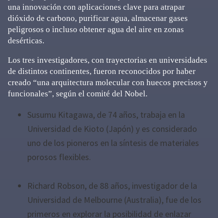
una innovación con aplicaciones clave para atrapar
dióxido de carbono, purificar agua, almacenar gases
peligrosos o incluso obtener agua del aire en zonas
desérticas.
Los tres investigadores, con trayectorias en universidades
de distintos continentes, fueron reconocidos por haber
creado “una arquitectura molecular con huecos precisos y
funcionales”, según el comité del Nobel.
Susumu Kitagawa, de 74 años, trabaja en la
Universidad de Kioto (Japón) y es considerado
uno de los pioneros en la síntesis de materiales
porosos flexibles.
Richard Robson, de 88 años, investigador de la
Universidad de Melbourne (Australia), fue de los
primeros en explorar la posibilidad de enlazar