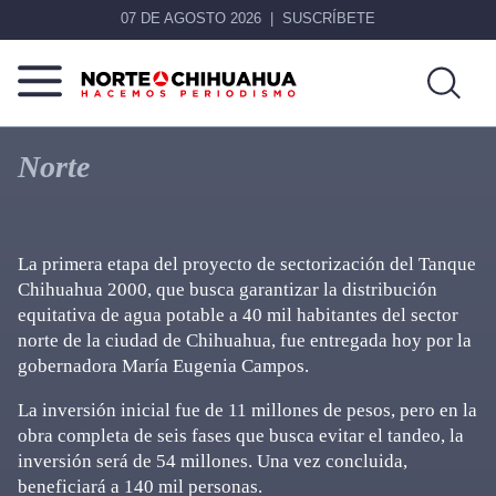
07 DE AGOSTO 2026
SUSCRÍBETE
Norte
Más
De
que
Norte
Chihuahua
noticias,
hacemos periodismo
La primera etapa del proyecto de sectorización del Tanque
Chihuahua 2000, que busca garantizar la distribución
equitativa de agua potable a 40 mil habitantes del sector
norte de la ciudad de Chihuahua, fue entregada hoy por la
gobernadora María Eugenia Campos.
La inversión inicial fue de 11 millones de pesos, pero en la
obra completa de seis fases que busca evitar el tandeo, la
inversión será de 54 millones. Una vez concluida,
beneficiará a 140 mil personas.