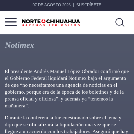
07 DE AGOSTO 2026
SUSCRÍBETE
Norte
Más
De
que
Notimex
Chihuahua
noticias,
hacemos periodismo
El presidente Andrés Manuel López Obrador confirmó que
el Gobierno Federal liquidará Notimex bajo el argumento
de que “no necesitamos una agencia de noticias en el
gobierno, porque era de la época de los boletines y de la
prensa oficial y oficiosa”, y además ya “tenemos la
mañanera”.
Durante la conferencia fue cuestionado sobre el tema y
dijo que se oficializará la liquidación una vez que se
llegue a un acuerdo con los trabajadores. Aseguró que hay