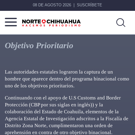
08 DE AGOSTO 2026
SUSCRÍBETE
Norte
Más
De
que
Objetivo Prioritario
Chihuahua
noticias,
hacemos periodismo
Las autoridades estatales lograron la captura de un
hombre que aparece dentro del programa binacional como
uno de los objetivos prioritarios.
Continuando con el apoyo de U.S Customs and Border
Protección (CBP por sus siglas en inglés)) y la
colaboración del Estado de Coahuila, elementos de la
Agencia Estatal de Investigación adscritos a la Fiscalía de
Distrito Zona Norte, cumplimentaron una orden de
aprehensión en contra de otro objetivo binacional.