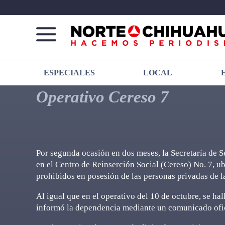
Norte
Más
ESPECIALES
LOCAL
De
que
Chihuahua
noticias,
Operativo Cereso 7
hacemos periodismo
Por segunda ocasión en dos meses, la Secretaría de S
en el Centro de Reinserción Social (Cereso) No. 7, u
prohibidos en posesión de las personas privadas de la
Al igual que en el operativo del 10 de octubre, se ha
informó la dependencia mediante un comunicado ofic