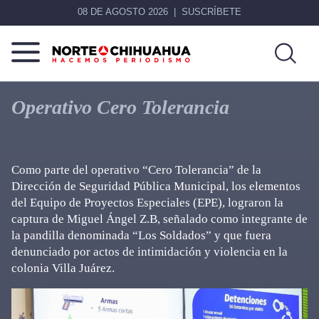
08 DE AGOSTO 2026
SUSCRÍBETE
Norte
Más
De
que
Operativo Cero Tolerancia
Chihuahua
noticias,
hacemos periodismo
Como parte del operativo “Cero Tolerancia” de la
Dirección de Seguridad Pública Municipal, los elementos
del Equipo de Proyectos Especiales (EPE), lograron la
captura de Miguel Ángel Z.B, señalado como integrante de
la pandilla denominada “Los Soldados” y que fuera
denunciado por actos de intimidación y violencia en la
colonia Villa Juárez.