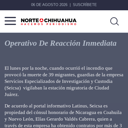
06 DE AGOSTO 2026
SUSCRÍBETE
Norte
Más
De
que
Operativo De Reacción Inmediata
Chihuahua
noticias,
hacemos periodismo
El lunes por la noche, cuando ocurrió el incendio que
provocó la muerte de 39 migrantes, guardias de la empresa
Servicios Especializados de Investigación y Custodia
(Seicsa) vigilaban la estación migratoria de Ciudad
Juárez.
De acuerdo al portal informativo Latinus, Seicsa es
propiedad del cónsul honorario de Nicaragua en Coahuila
y Nuevo León, Elías Gerardo Valdés Cabrera, quien a
través de esta empresa ha obtenido contratos por más de 3