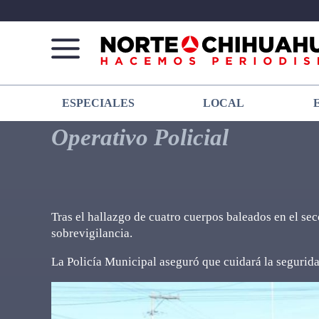
Norte
Más
ESPECIALES
LOCAL
De
que
Chihuahua
noticias,
Operativo Policial
hacemos periodismo
Tras el hallazgo de cuatro cuerpos baleados en el sec
sobrevigilancia.
La Policía Municipal aseguró que cuidará la segurida