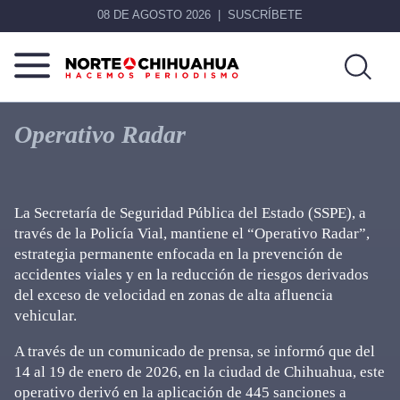
08 DE AGOSTO 2026
SUSCRÍBETE
Norte
Más
De
que
Operativo Radar
Chihuahua
noticias,
hacemos periodismo
La Secretaría de Seguridad Pública del Estado (SSPE), a
través de la Policía Vial, mantiene el “Operativo Radar”,
estrategia permanente enfocada en la prevención de
accidentes viales y en la reducción de riesgos derivados
del exceso de velocidad en zonas de alta afluencia
vehicular.
A través de un comunicado de prensa, se informó que del
14 al 19 de enero de 2026, en la ciudad de Chihuahua, este
operativo derivó en la aplicación de 445 sanciones a