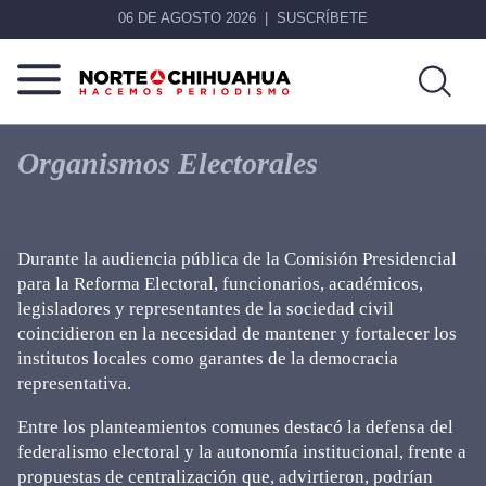
06 DE AGOSTO 2026
SUSCRÍBETE
Norte
Más
De
que
Organismos Electorales
Chihuahua
noticias,
hacemos periodismo
Durante la audiencia pública de la Comisión Presidencial
para la Reforma Electoral, funcionarios, académicos,
legisladores y representantes de la sociedad civil
coincidieron en la necesidad de mantener y fortalecer los
institutos locales como garantes de la democracia
representativa.
Entre los planteamientos comunes destacó la defensa del
federalismo electoral y la autonomía institucional, frente a
propuestas de centralización que, advirtieron, podrían