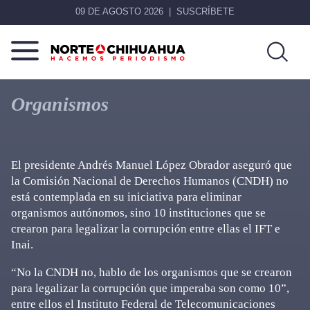
09 DE AGOSTO 2026
SUSCRÍBETE
Norte
Más
De
que
Organismos
Chihuahua
noticias,
hacemos periodismo
El presidente Andrés Manuel López Obrador aseguró que
la Comisión Nacional de Derechos Humanos (CNDH) no
está contemplada en su iniciativa para eliminar
organismos autónomos, sino 10 instituciones que se
crearon para legalizar la corrupción entre ellas el IFT e
Inai.
“No la CNDH no, hablo de los organismos que se crearon
para legalizar la corrupción que imperaba son como 10”,
entre ellos el Instituto Federal de Telecomunicaciones