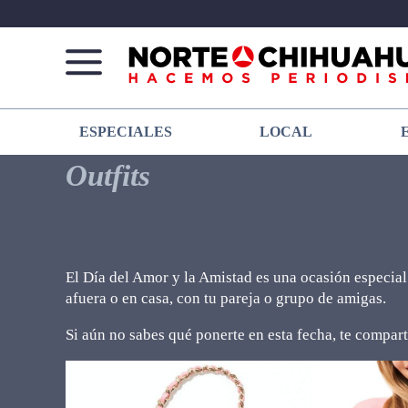
Norte
Más
ESPECIALES
LOCAL
De
que
Chihuahua
noticias,
Outfits
hacemos periodismo
El Día del Amor y la Amistad es una ocasión especial p
afuera o en casa, con tu pareja o grupo de amigas.
Si aún no sabes qué ponerte en esta fecha, te compar