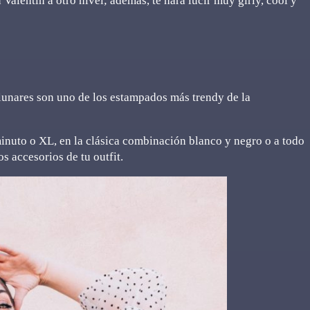
 Valentín a otro nivel; además, te hará lucir muy girly, cool y
 lunares son uno de los estampados más trendy de la
inuto o XL, en la clásica combinación blanco y negro o a todo
os accesorios de tu outfit.