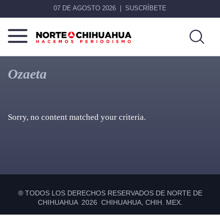
07 DE AGOSTO 2026
SUSCRÍBETE
Norte
Más
De
que
Ozaeta
Chihuahua
noticias,
hacemos periodismo
Sorry, no content matched your criteria.
Primary
Sidebar
® TODOS LOS DERECHOS RESERVADOS DE NORTE DE
CHIHUAHUA 2026 CHIHUAHUA, CHIH. MEX.