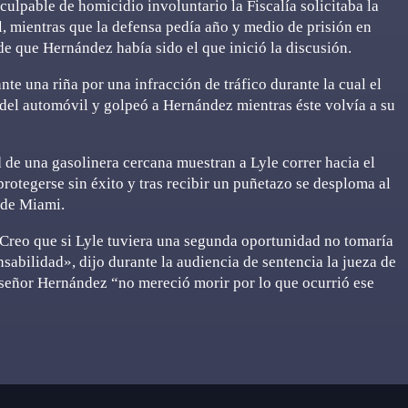
ulpable de homicidio involuntario la Fiscalía solicitaba la
, mientras que la defensa pedía año y medio de prisión en
de que Hernández había sido el que inició la discusión.
te una riña por una infracción de tráfico durante la cual el
 del automóvil y golpeó a Hernández mientras éste volvía a su
de una gasolinera cercana muestran a Lyle correr hacia el
protegerse sin éxito y tras recibir un puñetazo se desploma al
l de Miami.
. Creo que si Lyle tuviera una segunda oportunidad no tomaría
sabilidad», dijo durante la audiencia de sentencia la jueza de
 señor Hernández “no mereció morir por lo que ocurrió ese