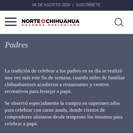
06 DE AGOSTO 2026
SUSCRÍBETE
Norte
Más
De
que
Padres
Chihuahua
noticias,
hacemos periodismo
La tradición de celebrar a los padres en su día se realizó
una vez más este fin de semana, cuando miles de familias
chihuahuenses acudieron a restaurantes y centros
recreativos para festejar a papá.
Se observó especialmente la compra en supermercados
para celebrar con carne asada, donde cientos de
compradores alistaron desde temprano los insumos para
celebrar a papá.