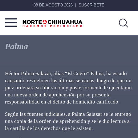
08 DE AGOSTO 2026
SUSCRÍBETE
Norte
Más
De
que
Palma
Chihuahua
noticias,
hacemos periodismo
Héctor Palma Salazar, alias “El Güero” Palma, ha estado
causando revuelo en las últimas semanas, luego de que un
juez ordenara su liberación y posteriormente le ejecutaran
una nueva orden de aprehensión por su presunta
responsabilidad en el delito de homicidio calificado.
Según las fuentes judiciales, a Palma Salazar se le entregó
una copia de la orden de aprehensión y se le dio lectura a
la cartilla de los derechos que le asisten.