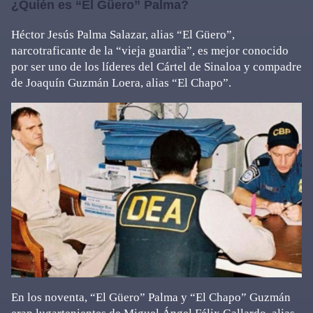
¿Quién es “El Güero” Palma?
Héctor Jesús Palma Salazar, alias “El Güero”,
narcotraficante de la “vieja guardia”, es mejor conocido
por ser uno de los líderes del Cártel de Sinaloa y compadre
de Joaquín Guzmán Loera, alias “El Chapo”.
En los noventa, “El Güero” Palma y “El Chapo” Guzmán