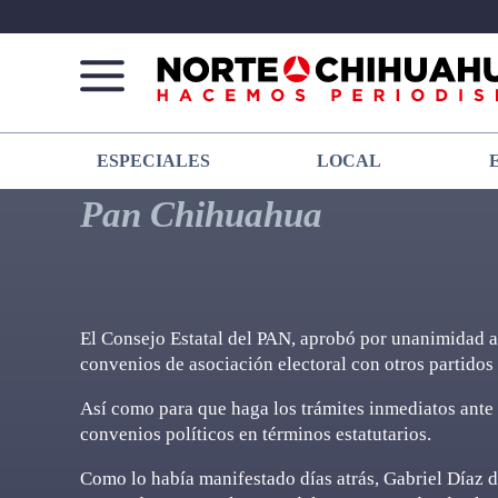
Norte
Más
ESPECIALES
LOCAL
De
que
Chihuahua
noticias,
Pan Chihuahua
hacemos periodismo
El Consejo Estatal del PAN, aprobó por unanimidad a
convenios de asociación electoral con otros partidos
Así como para que haga los trámites inmediatos ante
convenios políticos en términos estatutarios.
Como lo había manifestado días atrás, Gabriel Díaz di