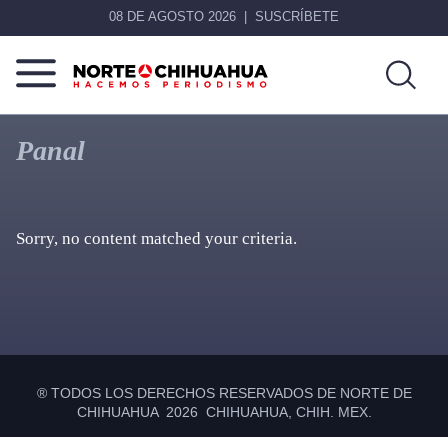
08 DE AGOSTO 2026
SUSCRÍBETE
Norte
Más
De
que
Panal
Chihuahua
noticias,
hacemos periodismo
Sorry, no content matched your criteria.
Primary
Sidebar
® TODOS LOS DERECHOS RESERVADOS DE NORTE DE
CHIHUAHUA 2026 CHIHUAHUA, CHIH. MEX.