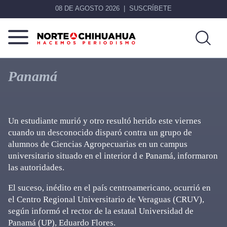
08 DE AGOSTO 2026
SUSCRÍBETE
Norte
Más
De
que
Panamá
Chihuahua
noticias,
hacemos periodismo
Un estudiante murió y otro resultó herido este viernes
cuando un desconocido disparó contra un grupo de
alumnos de Ciencias Agropecuarias en un campus
universitario situado en el interior d e Panamá, informaron
las autoridades.
El suceso, inédito en el país centroamericano, ocurrió en
el Centro Regional Universitario de Veraguas (CRUV),
según informó el rector de la estatal Universidad de
Panamá (UP), Eduardo Flores.