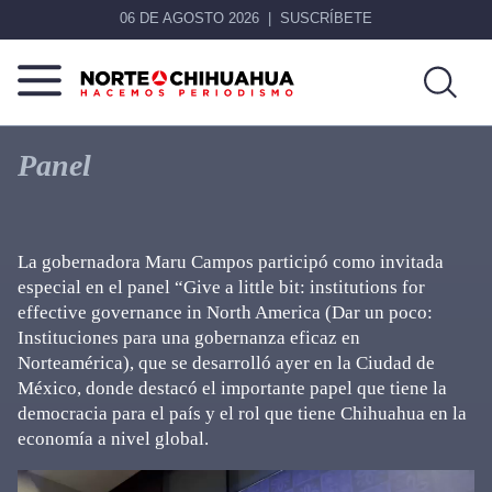
06 DE AGOSTO 2026
SUSCRÍBETE
Norte
Más
De
que
Panel
Chihuahua
noticias,
hacemos periodismo
La gobernadora Maru Campos participó como invitada
especial en el panel “Give a little bit: institutions for
effective governance in North America (Dar un poco:
Instituciones para una gobernanza eficaz en
Norteamérica), que se desarrolló ayer en la Ciudad de
México, donde destacó el importante papel que tiene la
democracia para el país y el rol que tiene Chihuahua en la
economía a nivel global.