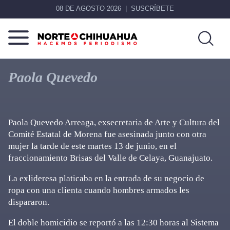
08 DE AGOSTO 2026
SUSCRÍBETE
Norte
Más
De
que
Paola Quevedo
Chihuahua
noticias,
hacemos periodismo
Paola Quevedo Arreaga, exsecretaria de Arte y Cultura del
Comité Estatal de Morena fue asesinada junto con otra
mujer la tarde de este martes 13 de junio, en el
fraccionamiento Brisas del Valle de Celaya, Guanajuato.
La exlideresa platicaba en la entrada de su negocio de
ropa con una clienta cuando hombres armados les
dispararon.
El doble homicidio se reportó a las 12:30 horas al Sistema