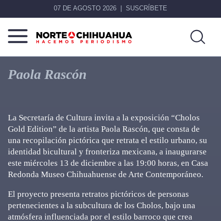
07 DE AGOSTO 2026
SUSCRÍBETE
Norte
Más
De
que
Paola Rascón
Chihuahua
noticias,
hacemos periodismo
La Secretaría de Cultura invita a la exposición “Cholos
Gold Edition” de la artista Paola Rascón, que consta de
una recopilación pictórica que retrata el estilo urbano, su
identidad bicultural y fronteriza mexicana, a inaugurarse
este miércoles 13 de diciembre a las 19:00 horas, en Casa
Redonda Museo Chihuahuense de Arte Contemporáneo.
El proyecto presenta retratos pictóricos de personas
pertenecientes a la subcultura de los Cholos, bajo una
atmósfera influenciada por el estilo barroco que crea