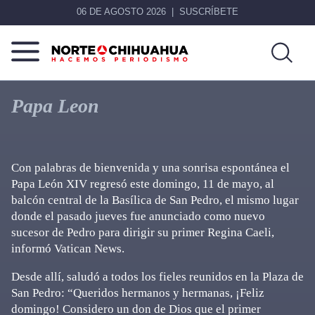
06 DE AGOSTO 2026
SUSCRÍBETE
Norte
Más
De
que
Papa Leon
Chihuahua
noticias,
hacemos periodismo
Con palabras de bienvenida y una sonrisa espontánea el
Papa León XIV regresó este domingo, 11 de mayo, al
balcón central de la Basílica de San Pedro, el mismo lugar
donde el pasado jueves fue anunciado como nuevo
sucesor de Pedro para dirigir su primer Regina Caeli,
informó Vatican News.
Desde allí, saludó a todos los fieles reunidos en la Plaza de
San Pedro: “Queridos hermanos y hermanas, ¡Feliz
domingo! Considero un don de Dios que el primer