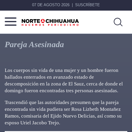
07 DE AGOSTO 2026
SUSCRÍBETE
Norte
Más
De
que
Pareja Asesinada
Chihuahua
noticias,
hacemos periodismo
Los cuerpos sin vida de una mujer y un hombre fueron
hallados enterrados en avanzado estado de
descomposición en la zona de El Sauz, cerca de donde el
domingo fueron encontradas tres personas asesinadas.
Trascendió que las autoridades presumen que la pareja
encontrada sin vida pudiera ser Rosa Lizbeth Montañez
Ramos, comisaria del Ejido Nuevo Delicias, así como su
esposo Uriel Jacobo Trejo.