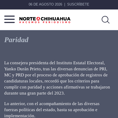
06 DE AGOSTO 2026
SUSCRÍBETE
Norte
Más
De
que
Paridad
Chihuahua
noticias,
hacemos periodismo
La consejera presidenta del Instituto Estatal Electoral,
Yanko Durán Prieto, tras las diversas denuncias de PRI,
MC y PRD por el proceso de aprobación de registros de
candidaturas locales, recordó que los criterios para
cumplir con paridad y acciones afirmativas se trabajaron
durante una gran parte del 2023.
Lo anterior, con el acompañamiento de las diversas
fuerzas políticas del estado, hasta su aprobación e
implementación.