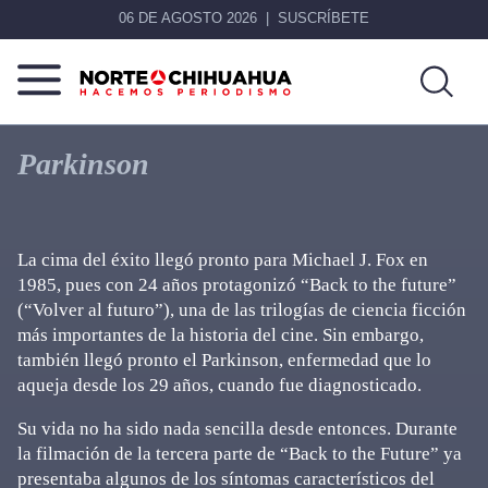
06 DE AGOSTO 2026
SUSCRÍBETE
Norte
Más
De
que
Parkinson
Chihuahua
noticias,
hacemos periodismo
La cima del éxito llegó pronto para Michael J. Fox en
1985, pues con 24 años protagonizó “Back to the future”
(“Volver al futuro”), una de las trilogías de ciencia ficción
más importantes de la historia del cine. Sin embargo,
también llegó pronto el Parkinson, enfermedad que lo
aqueja desde los 29 años, cuando fue diagnosticado.
Su vida no ha sido nada sencilla desde entonces. Durante
la filmación de la tercera parte de “Back to the Future” ya
presentaba algunos de los síntomas característicos del