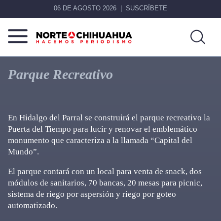
06 DE AGOSTO 2026
SUSCRÍBETE
Norte
Más
De
que
Parque Recreativo
Chihuahua
noticias,
hacemos periodismo
En Hidalgo del Parral se construirá el parque recreativo la
Puerta del Tiempo para lucir y renovar el emblemático
monumento que caracteriza a la llamada “Capital del
Mundo”.
El parque contará con un local para venta de snack, dos
módulos de sanitarios, 70 bancas, 20 mesas para picnic,
sistema de riego por aspersión y riego por goteo
automatizado.